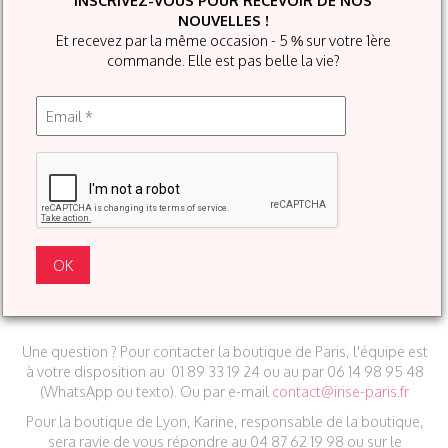
INSCRIVEZ-VOUS POUR RECEVOIR DE NOS
NOUVELLES !
Et recevez par la même occasion - 5 % sur votre 1ère
Une fois que j'ai acheté la CARTE
commande. Elle est pas belle la vie?
CADEAU, que se passe-t-il ?
Vous êtes contacté(e) dans les 24h (jour ouvré) pour savoir si
vous préférez recevoir la CARTE CADEAU par e-mail et/ou par
courrier.
La CARTE CADEAU est ensuite valable 1 an. Pour prendre
rendez-vous, la personne nous appelle ou nous envoie un e-
mail. Les IRISÉ PARTY ont lieu du mercredi au samedi.
OFFRIR UNE IRISÉ PARTY
Une question ? Pour contacter la boutique de Paris, l'équipe est
à votre disposition au 01 89 33 19 24 ou au par 06 14 98 95 48
(WhatsApp ou texto). Ou par e-mail
contact@irise-paris.fr
Pour la boutique de Lyon, Karine, responsable de la boutique,
sera ravie de vous répondre au 04 87 62 19 98 ou sur le