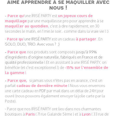
aimé apprendre à se maquiller avec
nous !
-
Parce qu’
une IRISÉ PARTY est
un joyeux cours de
maquillage
par une maquilleuse pro pour apprendre à se
maquiller au quotidien
, c'est à dire rapidement, en 30
secondes le matin, en 1 min le soir... comme dans la vraie vie ! :)
-
Parce qu
’
une IRISÉ PARTY
est un cadeau
à partager
. En
SOLO, DUO, TRIO. Avec vous ? ;)
-
Parce que
nos produits sont composés
jusqu'à 99%
d’ingrédients d’origine naturelle, fabriqués en France et de
qualité professionnelle
! Et en assistant à une IRISÉ PARTY, on
bénéficie (et c'est exceptionnel !) de
-15% sur l'ensemble de
la gamme
!
-
Parce que,
si jamais vous n'êtes pas en avance, c'est un
parfait
cadeau de dernière minute
! Nous vous enverrons
une carte cadeau en
PDF
par mail dans un délai de 24H jour
ouvré (nous pouvons également envoyer la jolie carte par la
Poste).
- Parce que nos IRISÉ PARTY ont lieu dans nos charmantes
boutiques à
Paris
( 71 rue Galande 5ème ) et à
Lyon
( 33 rue de