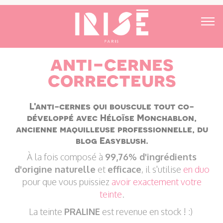
anti-cernes
correcteurs
L'anti-cernes qui bouscule tout
co-
développé avec Héloïse Monchablon,
ancienne maquilleuse professionnelle, du
blog
Easyblush
.
À la fois composé à
99,76% d'ingrédients
d'origine naturelle
et
efficace
, il s'utilise
en duo
pour que vous puissiez
avoir exactement votre
teinte
.
La teinte
PRALINE
est revenue en stock ! :)