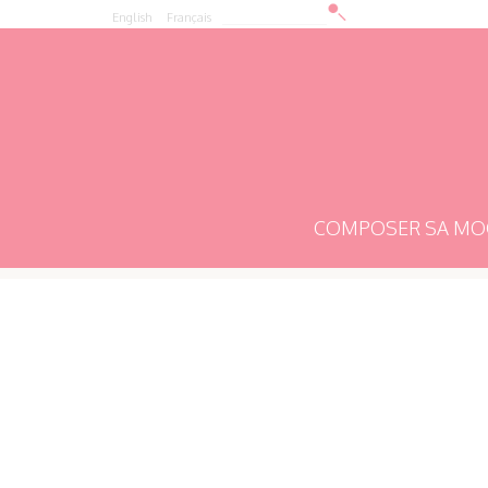
Formulaire de recherche
Rechercher
English
Français
COMPOSER SA MO