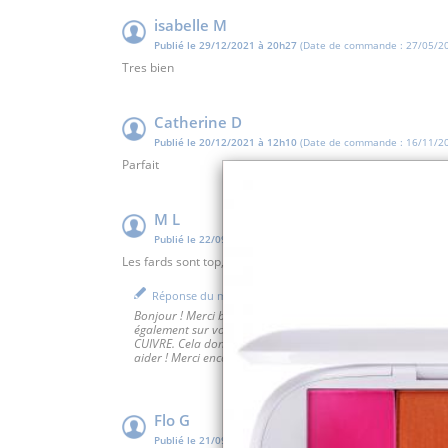
isabelle M
Publié le 29/12/2021 à 20h27
(Date de commande : 27/05/20
Tres bien
Catherine D
Publié le 20/12/2021 à 12h10
(Date de commande : 16/11/20
Parfait
M L
Publié le 22/09/2021 à 04h27
Les fards sont top, la pigmentation est ouffissime
Réponse du marchand
Bonjour ! Merci beaucoup d'avoir pris le temps de donner votr
également sur votre fond de teint. Je suis désolée que la te
CUIVRE. Cela donne un poudre de soleil légèrement highlight
aider ! Merci encore et à très bientôt ! L'équipe IRISÉ PARIS
Flo G
Publié le 21/09/2021 à 19h23
(Date de commande : 06/04/20