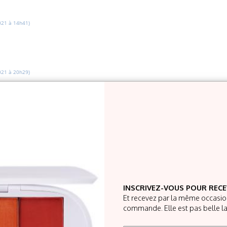
21 à 14h41)
21 à 20h29)
e avis ! Nous sommes ravis si vous êtes satisfaite et que vous avez plaisir à utiliser 
inte ne convienne pas... Ceci étant dit, beaucoup de nos clientes l'utilisent en bronze
er ! Si vous avez des doutes sur une teinte pour le prochain achat, contactez-nous à
INSCRIVEZ-VOUS POUR RECE
Et recevez par la même occasion
commande. Elle est pas belle la
21 à 10h14)