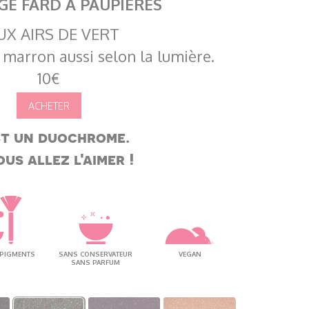
E FARD À PAUPIÈRES
UX AIRS DE VERT
 marron aussi selon la lumière.
10€
st un duochrome.
ous allez l'aimer !
 PIGMENTS
SANS CONSERVATEUR
VEGAN
SANS PARFUM