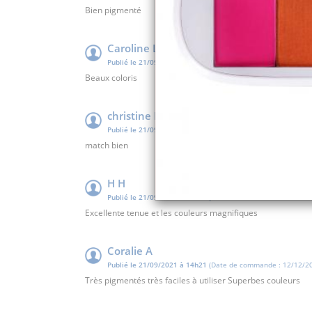
Bien pigmenté
Caroline L
Publié le 21/09/2021 à 14h37
(Date de commande : 14/10/20
Beaux coloris
christine L
Publié le 21/09/2021 à 14h32
(Date de commande : 13/02/20
match bien
H H
Publié le 21/09/2021 à 14h22
(Date de commande : 07/08/20
Excellente tenue et les couleurs magnifiques
Coralie A
Publié le 21/09/2021 à 14h21
(Date de commande : 12/12/20
Très pigmentés très faciles à utiliser Superbes couleurs