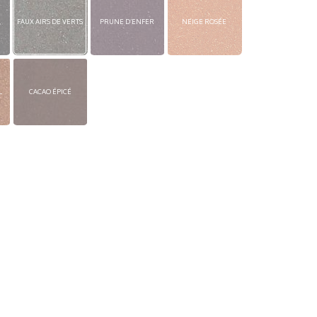
FAUX AIRS DE VERTS
PRUNE D’ENFER
NEIGE ROSÉE
L
CACAO ÉPICÉ