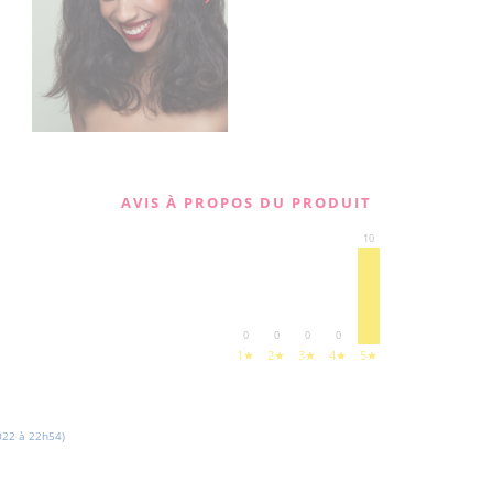
AVIS À PROPOS DU PRODUIT
10
0
0
0
0
1★
2★
3★
4★
5★
22 à 22h54)