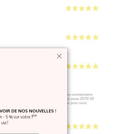
nos produits. C'est notre fierté ! J'ai vu votre commentaire
r. Par exemple en le mélangeant avec le fard à joues ZESTE DE
 contact@irise-paris.fr et nous ferons le max pour vous
VOIR DE NOS NOUVELLES !
ère
 - 5 % sur votre 1
 vie?