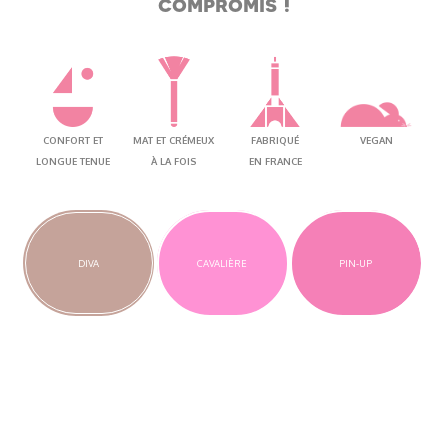
compromis !
CONFORT ET
MAT ET CRÉMEUX
FABRIQUÉ
VEGAN
LONGUE TENUE
À LA FOIS
EN FRANCE
DIVA
CAVALIÈRE
PIN-UP