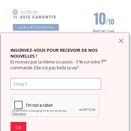
10
/10
VOIR L'ATTESTATION
Basé sur 1 avis
INSCRIVEZ-VOUS POUR RECEVOIR DE NOS
Myriam D
NOUVELLES !
ère
Et recevez par la même occasion - 5 % sur votre 1
Publié le 02/06/2023 à 14h29
(Date de commande : 29/05/2023 à 10h25)
commande. Elle est pas belle la vie?
Parfait
SATURÉ DE PIGMENTS